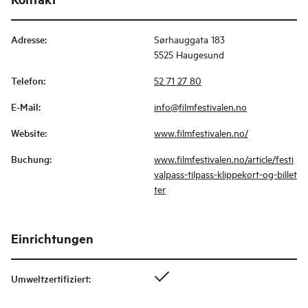
Adresse
:
Sørhauggata 183
5525 Haugesund
Telefon
:
52 71 27 80
E-Mail
:
info@filmfestivalen.no
Website
:
www.filmfestivalen.no/
Buchung
:
www.filmfestivalen.no/article/festi
valpass-tilpass-klippekort-og-billet
ter
Einrichtungen
Umweltzertifiziert
: