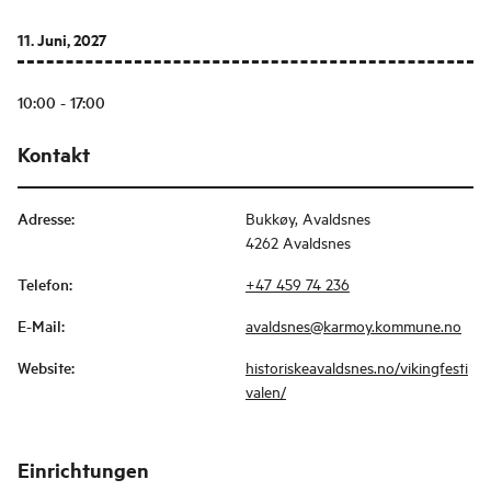
11. Juni, 2027
10:00 - 17:00
Kontakt
Adresse
:
Bukkøy, Avaldsnes
4262 Avaldsnes
Telefon
:
+47 459 74 236
E-Mail
:
avaldsnes@karmoy.kommune.no
Website
:
historiskeavaldsnes.no/vikingfesti
valen/
Einrichtungen