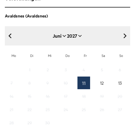
Avaldsnes
(Avaldsnes)
Juni
2027
Juni 2027
Mo
Di
Mi
Do
Fr
Sa
So
1
2
3
4
5
6
11
7
8
9
10
12
13
14
15
16
17
18
19
20
21
22
23
24
25
26
27
28
29
30