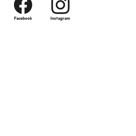
Facebook
Instagram
Change language
Imageshop
Über uns
FAQ – Häufige gestellte Fragen