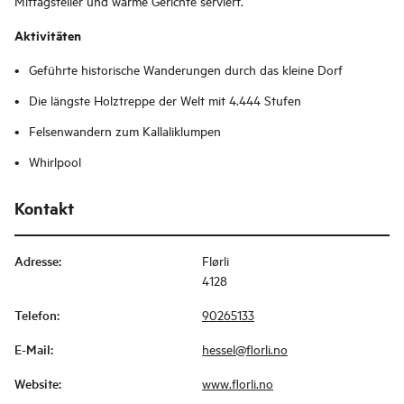
Mittagsteller und warme Gerichte serviert.
Aktivitäten
Geführte historische Wanderungen durch das kleine Dorf
Die längste Holztreppe der Welt mit 4.444 Stufen
Felsenwandern zum Kallaliklumpen
Whirlpool
Kontakt
Adresse
:
Flørli
4128
Telefon
:
90265133
E-Mail
:
hessel@florli.no
Website
:
www.florli.no