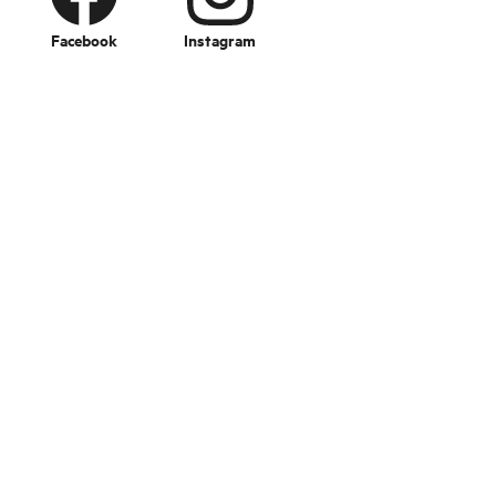
Facebook
Instagram
Change language
Imageshop
Über uns
FAQ – Häufige gestellte Fragen
Datenschutz