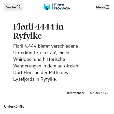
Suche
Menü
Zum Hauptinhalt
Flørli 4444 in
Ryfylke
Flørli 4.444 bietet verschiedene
Unterkünfte, ein Café, einen
Whirlpool und historische
Wanderungen in dem autofreien
Dorf Flørli, in der Mitte des
Lysefjords in Ryfylke.
Flørlitrappene
|
©
Flørli 4444
Unterkünfte