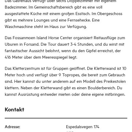
Das Gästehaus verfügt über sechs Doppelzimmer mit eigenem
Badezimmer. Im Gemeinschaftsbereich gibt es eine voll
ausgestattete Küche mit einem großen Esstisch. Im Obergeschoss
gibt es mehrere Lounges und eine Fernsehecke. Eine
Waschmaschine steht im Haus zur Verfügung.
Das Fossanmoen Island Horse Center organisiert Reitausflüge zum
Uburen in Forsand. Die Tour dauert 3-4 Stunden, und du wirst mit
fantastischer Aussicht belohnt, wenn du den Gipfel erreichst, der
416 Meter über dem Meeresspiegel liegt.
Das Kletterzentrum ist für Gruppen geöffnet. Die Kletterwand ist 10
Meter hoch und verfügt über 9 Topropes, die bereit zum Gebrauch
sind. Hier kannst du unter anderem auf ein Modell des Preikestolen
klettern. Neben der Kletterwand gibt es einen Boulderbereich. Du
kannst Ausrüstung entweder mieten oder deine eigene mitbringen.
Kontakt
Adresse
:
Espedalsvegen 174