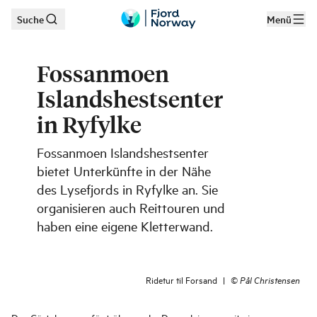
Suche
Menü
Zum Hauptinhalt
Fossanmoen
Islandshestsenter
in Ryfylke
Fossanmoen Islandshestsenter
bietet Unterkünfte in der Nähe
des Lysefjords in Ryfylke an. Sie
organisieren auch Reittouren und
haben eine eigene Kletterwand.
Ridetur til Forsand
|
©
Pål Christensen