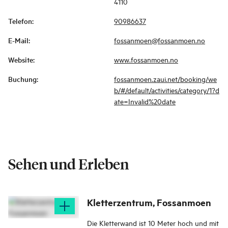
4110
Telefon
:
90986637
E-Mail
:
fossanmoen@fossanmoen.no
Website
:
www.fossanmoen.no
Buchung
:
fossanmoen.zaui.net/booking/we
b/#/default/activities/category/1?d
ate=Invalid%20date
Sehen und Erleben
Kletterzentrum, Fossanmoen
Die Kletterwand ist 10 Meter hoch und mit