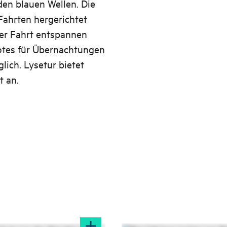
den blauen Wellen. Die
Fahrten hergerichtet
er Fahrt entspannen
otes für Übernachtungen
lich. Lysetur bietet
t an.