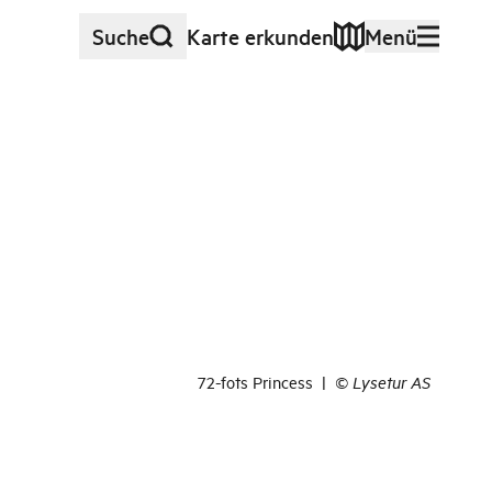
Suche
Karte erkunden
Menü
72-fots Princess
|
©
Lysetur AS