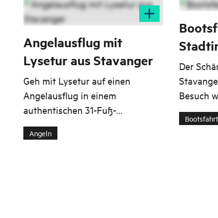
Bootsf
Angelausflug mit
Stadti
Lysetur aus Stavanger
Der Schä
Geh mit Lysetur auf einen
Stavange
Angelausflug in einem
Besuch we
authentischen 31-Fuß-
Möglichke
Bootsfahr
Fischerboot, so wie es die
Seeweg. E
Angeln
norwegischen Freizeitfischer tun.
an Bord d
Yacht von