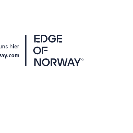
uns hier
way.com