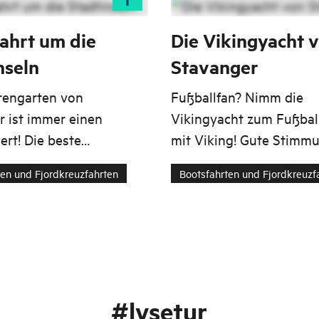
ahrt um die
Die Vikingyacht 
nseln
Stavanger
rengarten von
Fußballfan? Nimm die
r ist immer einen
Vikingyacht zum Fußba
rt! Die beste
mit Viking! Gute Stimmu
it ist natürlich auf dem
etwas Sightseeing und 
ten und Fjordkreuzfahrten
Bootsfahrten und Fjordkreuzf
rlebe die Stadtinseln
Haar. Und ein wenig El
ieser 72-Fuß-Princess-
Luxus an Bord einer 72-
 Lysetur.
Princess.
#lysetur