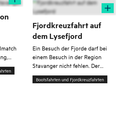
von
Fjordkreuzfahrt auf
dem Lysefjord
llmatch
Ein Besuch der Fjorde darf bei
ng,
einem Besuch in der Region
Wind im
Stavanger nicht fehlen. Der
ahrten
eganz und
Lysefjord ist rau, mächtig und
Bootsfahrten und Fjordkreuzfahrten
Fuß-
spektakulär. Alle Wörter im
Klischee-Wörterbuch mit anderen
Worten. Aber er muss erlebt
werden! Und warum nicht an
Bord einer Luxusyacht?