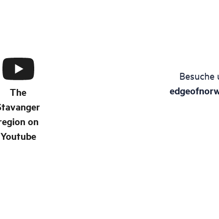
Besuche 
edgeofnor
The
Stavanger
region on
Youtube