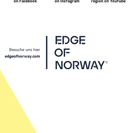
on Facebook
on Instagram
region on Youtube
Besuche uns hier
edgeofnorway.com