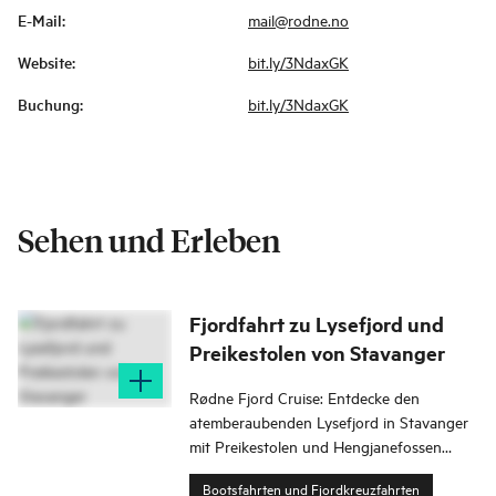
E-Mail
:
mail@rodne.no
Website
:
bit.ly/3NdaxGK
Buchung
:
bit.ly/3NdaxGK
Sehen und Erleben
Fjordfahrt zu Lysefjord und
Preikestolen von Stavanger
Rødne Fjord Cruise: Entdecke den
atemberaubenden Lysefjord in Stavanger
mit Preikestolen und Hengjanefossen
Wasserfall. Ein absolutes Muss!
Bootsfahrten und Fjordkreuzfahrten