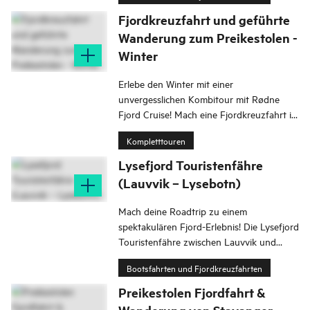
Fjordkreuzfahrt und geführte
Wanderung zum Preikestolen -
Winter
Erlebe den Winter mit einer
unvergesslichen Kombitour mit Rødne
Fjord Cruise! Mach eine Fjordkreuzfahrt im
Lysefjord, bevor du dich auf eine
Kompletttouren
Wanderung zum Preikestolen begibst.
Lysefjord Touristenfähre
(Lauvvik – Lysebotn)
Mach deine Roadtrip zu einem
spektakulären Fjord-Erlebnis! Die Lysefjord
Touristenfähre zwischen Lauvvik und
Lysebotn verkehrt vom 15. Mai bis zum 30.
Bootsfahrten und Fjordkreuzfahrten
September täglich.
Preikestolen Fjordfahrt &