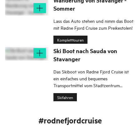
Wanderung von Stavanger -
Sommer
Lass das Auto stehen und nimm das Boot
mit Rødne Fjord Cruise zum Preikestolen!
Kompletttouren
Ski Boot nach Sauda von
Stavanger
Das Skiboot von Rødne Fjord Cruise ist
ein einfaches und bequemes
Transportmittel vom Stadtzentrum
Stavangers zum besten Skigebiet
Skifahren
Südwest-Norwegens in Sauda.
#rodnefjordcruise