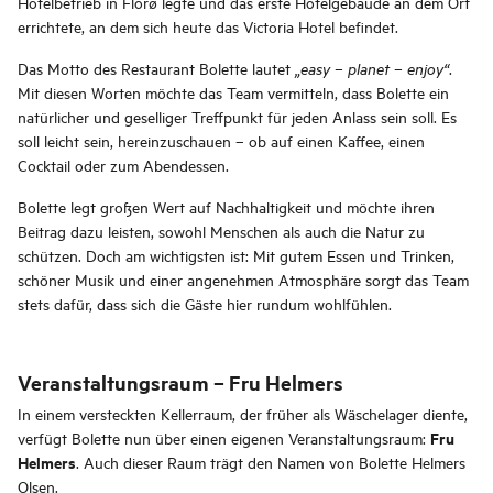
Hotelbetrieb in Florø legte und das erste Hotelgebäude an dem Ort
errichtete, an dem sich heute das Victoria Hotel befindet.
Das Motto des Restaurant Bolette lautet
.
„easy – planet – enjoy“
Mit diesen Worten möchte das Team vermitteln, dass Bolette ein
natürlicher und geselliger Treffpunkt für jeden Anlass sein soll. Es
soll leicht sein, hereinzuschauen – ob auf einen Kaffee, einen
Cocktail oder zum Abendessen.
Bolette legt großen Wert auf Nachhaltigkeit und möchte ihren
Beitrag dazu leisten, sowohl Menschen als auch die Natur zu
schützen. Doch am wichtigsten ist: Mit gutem Essen und Trinken,
schöner Musik und einer angenehmen Atmosphäre sorgt das Team
stets dafür, dass sich die Gäste hier rundum wohlfühlen.
Veranstaltungsraum – Fru Helmers
In einem versteckten Kellerraum, der früher als Wäschelager diente,
Fru
verfügt Bolette nun über einen eigenen Veranstaltungsraum:
Helmers
. Auch dieser Raum trägt den Namen von Bolette Helmers
Olsen.