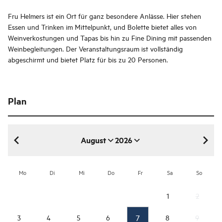
Fru Helmers ist ein Ort für ganz besondere Anlässe. Hier stehen
Essen und Trinken im Mittelpunkt, und Bolette bietet alles von
Weinverkostungen und Tapas bis hin zu Fine Dining mit passenden
Weinbegleitungen. Der Veranstaltungsraum ist vollständig
abgeschirmt und bietet Platz für bis zu 20 Personen.
Plan
August
2026
August 2026
Mo
Di
Mi
Do
Fr
Sa
So
1
2
7
3
4
5
6
8
9