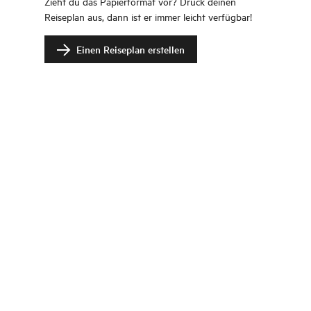
Zieht du das Papierformat vor? Druck deinen
Reiseplan aus, dann ist er immer leicht verfügbar!
Einen Reiseplan erstellen
Change language