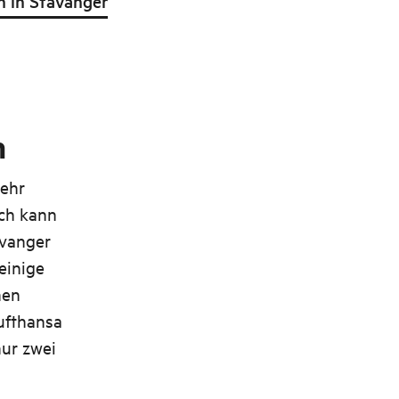
n in Stavanger
n
mehr
Ich kann
avanger
einige
hen
Lufthansa
nur zwei