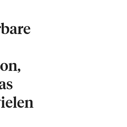
rbare
on,
as
vielen