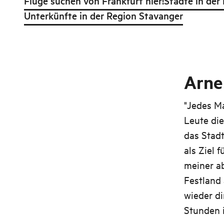
Flüge suchen von Frankfurt hier!
Städte in der
Unterkünfte in der Region Stavanger
Arne 
"Jedes Ma
Leute die
das Stadt
als Ziel 
meiner ab
Festland 
wieder di
Stunden i