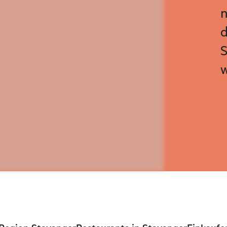
n
d
S
w