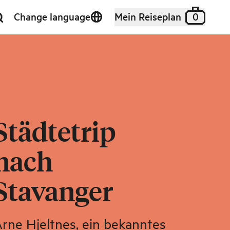
Change language
Mein Reiseplan
0
Städtetrip
nach
Stavanger
rne Hjeltnes, ein bekanntes