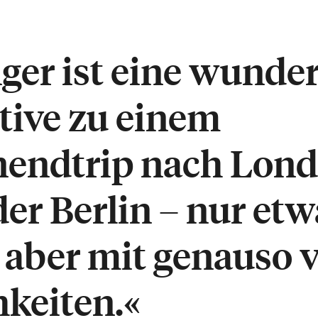
ger ist eine wunde
tive zu einem
endtrip nach Lond
der Berlin – nur etw
, aber mit genauso 
keiten.«