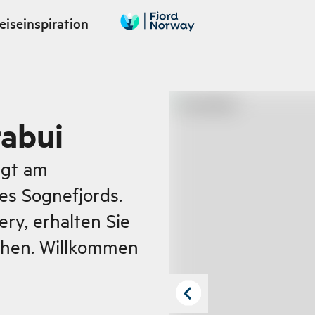
eiseinspiration
rabui
egt am
es Sognefjords.
ery, erhalten Sie
chen. Willkommen