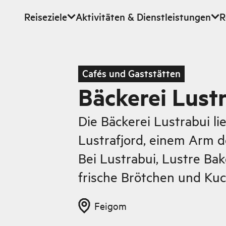
Reiseziele
Aktivitäten & Dienstleistungen
R
Zum Hauptinhalt
Cafés und Gaststätten
Bäckerei Lust
Die Bäckerei Lustrabui li
Lustrafjord, einem Arm d
Bei Lustrabui, Lustre Bak
frische Brötchen und Ku
Feigom