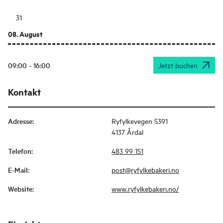
31
08. August
09:00 - 16:00
Jetzt buchen
Kontakt
Adresse
:
Ryfylkevegen 5391
4137 Årdal
Telefon
:
483 99 151
E-Mail
:
post@ryfylkebakeri.no
Website
:
www.ryfylkebakeri.no/