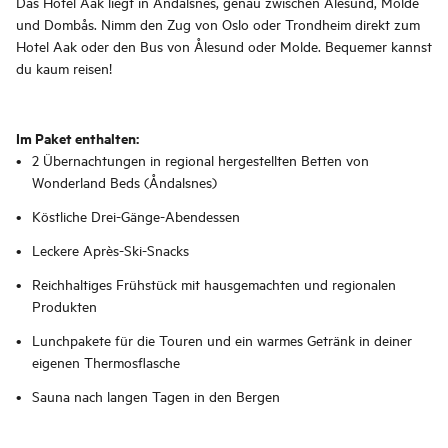
Das Hotel Aak liegt in Åndalsnes, genau zwischen Ålesund, Molde
und Dombås. Nimm den Zug von Oslo oder Trondheim direkt zum
Hotel Aak oder den Bus von Ålesund oder Molde. Bequemer kannst
du kaum reisen!
Im Paket enthalten:
2 Übernachtungen in regional hergestellten Betten von
Wonderland Beds (Åndalsnes)
Köstliche Drei-Gänge-Abendessen
Leckere Après-Ski-Snacks
Reichhaltiges Frühstück mit hausgemachten und regionalen
Produkten
Lunchpakete für die Touren und ein warmes Getränk in deiner
eigenen Thermosflasche
Sauna nach langen Tagen in den Bergen