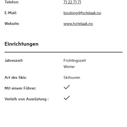
Telefon
:
71 22 71 71
E-Mail
:
booking@hotelaak.no
Website
:
www.hotelaak.no
Einrichtungen
Jahreszeit
:
Frühlingszeit
Winter
Art des Skis
:
Skitouren
Mit einem Führer
:
Verleih von Ausrüstung
: