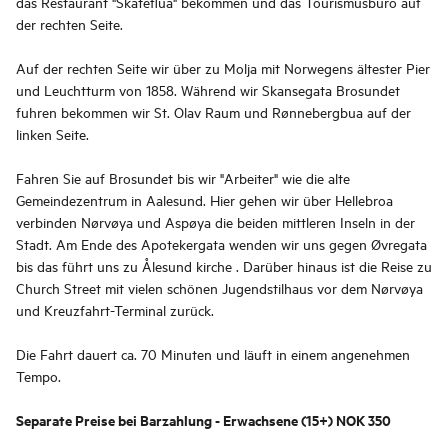
das Restaurant "Skateflua" bekommen und das Tourismusbüro auf
der rechten Seite.
Auf der rechten Seite wir über zu Molja mit Norwegens ältester Pier
und Leuchtturm von 1858. Während wir Skansegata Brosundet
fuhren bekommen wir St. Olav Raum und Rønnebergbua auf der
linken Seite.
Fahren Sie auf Brosundet bis wir "Arbeiter" wie die alte
Gemeindezentrum in Aalesund. Hier gehen wir über Hellebroa
verbinden Nørvøya und Aspøya die beiden mittleren Inseln in der
Stadt. Am Ende des Apotekergata wenden wir uns gegen Øvregata
bis das führt uns zu Ålesund kirche . Darüber hinaus ist die Reise zu
Church Street mit vielen schönen Jugendstilhaus vor dem Nørvøya
und Kreuzfahrt-Terminal zurück.
Die Fahrt dauert ca. 70 Minuten und läuft in einem angenehmen
Tempo.
Separate Preise bei Barzahlung - Erwachsene (15+) NOK 350