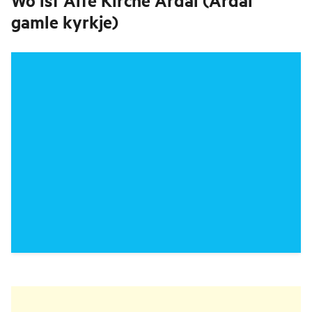
Wo ist
Alte Kirche Årdal (Årdal
gamle kyrkje)