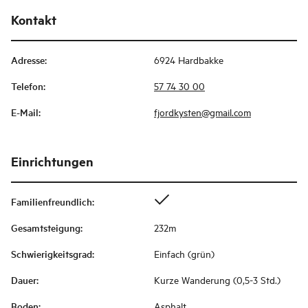
Kontakt
Adresse
:
6924 Hardbakke
Telefon
:
57 74 30 00
E-Mail
:
fjordkysten@gmail.com
Einrichtungen
Familienfreundlich
:
Gesamtsteigung
:
232m
Schwierigkeitsgrad
:
Einfach (grün)
Dauer
:
Kurze Wanderung (0,5-3 Std.)
Boden
:
Asphalt