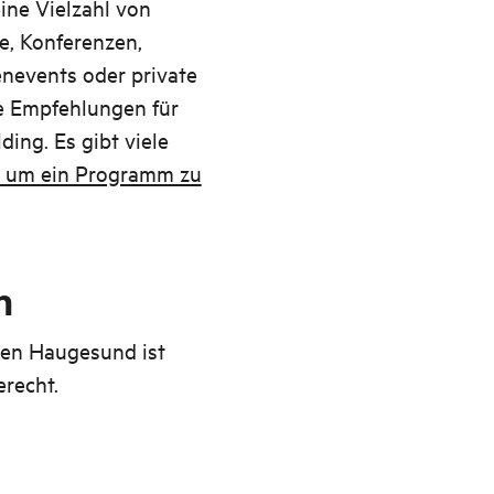
eine Vielzahl von
e, Konferenzen,
enevents oder private
e Empfehlungen für
ing. Es gibt viele
, um ein Programm zu
n
nen Haugesund ist
erecht.