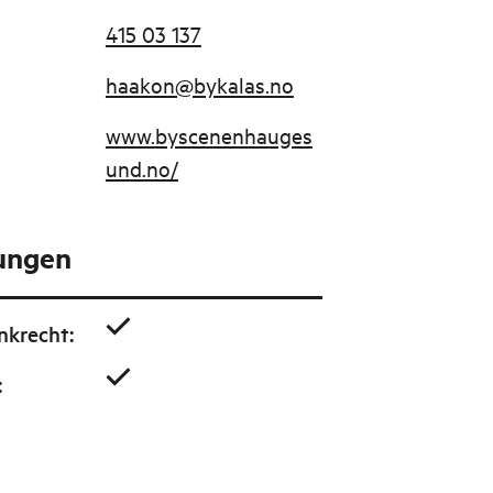
415 03 137
haakon@bykalas.no
www.byscenenhauges
und.no/
tungen
nkrecht
:
: