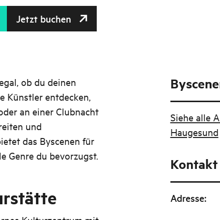
Jetzt buchen
Byscene
gal, ob du deinen
ue Künstler entdecken,
oder an einer Clubnacht
Siehe alle 
reiten und
Haugesund
etet das Byscenen für
lle Genre du bevorzugst.
Kontakt
urstätte
Adresse
:
rnes Kulturzentrum mit