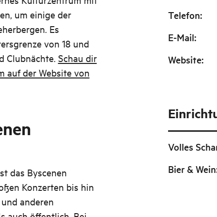
en, um einige der
Telefon
:
eherbergen. Es
E-Mail
:
ltersgrenze von 18 und
nd Clubnächte.
Schau dir
Website
:
 auf der Website von
Einrich
enen
Volles Scha
Bier & Wein
ist das Byscenen
roßen Konzerten bis hin
n und anderen
s auch öffentlich. Bei