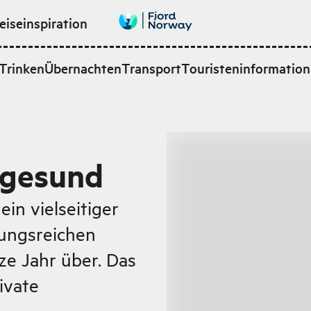
eiseinspiration
Trinken
Übernachten
Transport
Touristeninformation
ugesund
in vielseitiger
ungsreichen
e Jahr über. Das
rivate