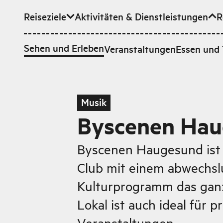
Reiseziele
Aktivitäten & Dienstleistungen
R
Zum Hauptinhalt
Sehen und Erleben
Veranstaltungen
Essen und 
Musik
Byscenen Ha
Byscenen Haugesund ist e
Club mit einem abwechsl
Kulturprogramm das ganz
Lokal ist auch ideal für p
Veranstaltungen.