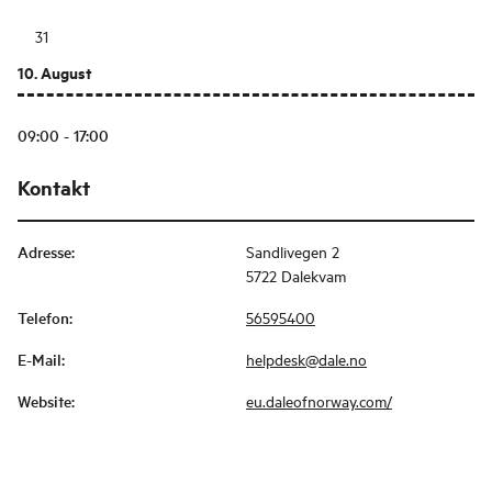
31
10. August
09:00 - 17:00
Kontakt
Adresse
:
Sandlivegen 2
5722 Dalekvam
Telefon
:
56595400
E-Mail
:
helpdesk@dale.no
Website
:
eu.daleofnorway.com/