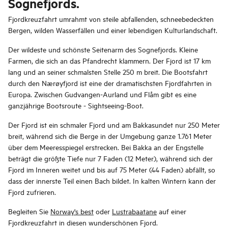
Sognefjords.
Fjordkreuzfahrt umrahmt von steile abfallenden, schneebedeckten
Bergen, wilden Wasserfällen und einer lebendigen Kulturlandschaft.
Der wildeste und schönste Seitenarm des Sognefjords. Kleine
Farmen, die sich an das Pfandrecht klammern. Der Fjord ist 17 km
lang und an seiner schmalsten Stelle 250 m breit. Die Bootsfahrt
durch den Nærøyfjord ist eine der dramatischsten Fjordfahrten in
Europa. Zwischen Gudvangen-Aurland und Flåm gibt es eine
ganzjährige Bootsroute - Sightseeing-Boot.
Der Fjord ist ein schmaler Fjord und am Bakkasundet nur 250 Meter
breit, während sich die Berge in der Umgebung ganze 1.761 Meter
über dem Meeresspiegel erstrecken. Bei Bakka an der Engstelle
beträgt die größte Tiefe nur 7 Faden (12 Meter), während sich der
Fjord im Inneren weitet und bis auf 75 Meter (44 Faden) abfällt, so
dass der innerste Teil einen Bach bildet. In kalten Wintern kann der
Fjord zufrieren.
Begleiten Sie
Norway's best
oder
Lustrabaatane
auf einer
Fjordkreuzfahrt in diesen wunderschönen Fjord.