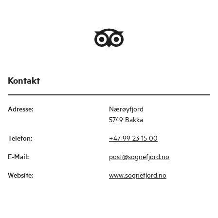
Kontakt
Adresse
:
Nærøyfjord
5749 Bakka
Telefon
:
+47 99 23 15 00
E-Mail
:
post@sognefjord.no
Website
:
www.sognefjord.no