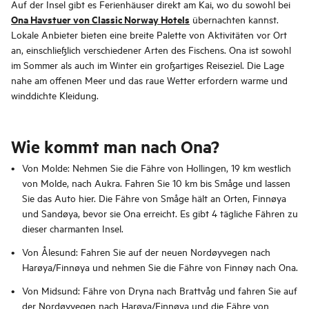
Auf der Insel gibt es Ferienhäuser direkt am Kai, wo du sowohl bei
Ona Havstuer von Classic Norway Hotels
übernachten kannst.
Lokale Anbieter bieten eine breite Palette von Aktivitäten vor Ort
an, einschließlich verschiedener Arten des Fischens. Ona ist sowohl
im Sommer als auch im Winter ein großartiges Reiseziel. Die Lage
nahe am offenen Meer und das raue Wetter erfordern warme und
winddichte Kleidung.
Wie kommt man nach Ona?
Von Molde: Nehmen Sie die Fähre von Hollingen, 19 km westlich
von Molde, nach Aukra. Fahren Sie 10 km bis Småge und lassen
Sie das Auto hier. Die Fähre von Småge hält an Orten, Finnøya
und Sandøya, bevor sie Ona erreicht. Es gibt 4 tägliche Fähren zu
dieser charmanten Insel.
Von Ålesund: Fahren Sie auf der neuen Nordøyvegen nach
Harøya/Finnøya und nehmen Sie die Fähre von Finnøy nach Ona.
Von Midsund: Fähre von Dryna nach Brattvåg und fahren Sie auf
der Nordøyvegen nach Harøya/Finnøya und die Fähre von