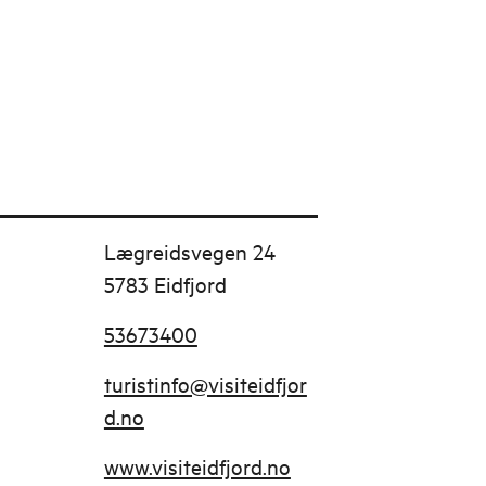
Lægreidsvegen 24
5783 Eidfjord
53673400
turistinfo@visiteidfjor
d.no
www.visiteidfjord.no