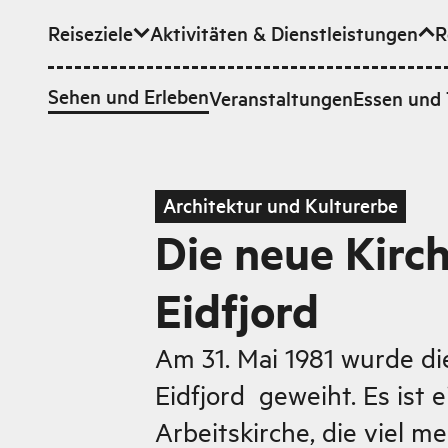
Reiseziele
Aktivitäten & Dienstleistungen
R
Zum Hauptinhalt
Sehen und Erleben
Veranstaltungen
Essen und 
Architektur und Kulturerbe
Die neue Kirc
Eidfjord
Am 31. Mai 1981 wurde di
Eidfjord geweiht. Es ist
Arbeitskirche, die viel m