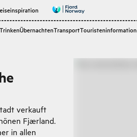
eiseinspiration
Trinken
Übernachten
Transport
Touristeninformation
he
tadt verkauft
hönen Fjærland.
er in allen