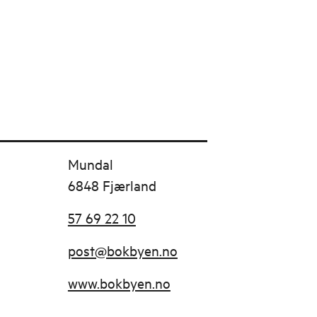
Mundal
6848 Fjærland
57 69 22 10
post@bokbyen.no
www.bokbyen.no