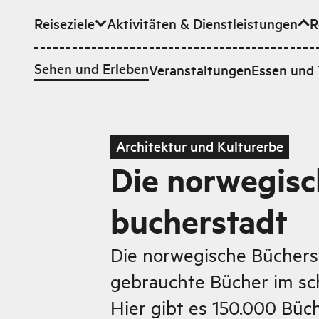
Reiseziele
Aktivitäten & Dienstleistungen
R
Zum Hauptinhalt
Sehen und Erleben
Veranstaltungen
Essen und 
Architektur und Kulturerbe
Die norwegisc
bucherstadt
Die norwegische Büchers
gebrauchte Bücher im sc
Hier gibt es 150.000 Büch