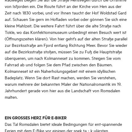
von Isfjorden ein. Die Route führt an der Kirche von Hen aus der
Zeit nach 1830 vorbei, und vor Ihnen taucht der Hof Woldstad Gard
auf. Schauen Sie gern im Hofladen vorbei oder gönnen Sie sich eine
kleine Mahlzeit. Die weitere Fahrt führt über die alte Straße nach
Tokle, wo das Konfektionsmuseum unbedingt einen Besuch wert ist
(Öffnungszeiten klären). Von hier geht’s auf der alten Straße parallel
zur Bezirksstraße am Fjord entlang Richtung Meer. Bevor Sie wieder
auf die Bezirksstraße stoßen, müssen Sie zu Fuß die Hauptstraße
überqueren, um nach Kolmanneset zu kommen. Steigen Sie vom
Fahrrad ab und folgen Sie dem Pfad zwischen den Bäumen.
Kolmanneset ist ein Naherholungsgebiet mit einem idyllischen
Badeplatz. Wenn Sie dort Rast machen, werden Sie verstehen,
warum mehrere der bekannten Maler der Nationalromantik im 19.
Jahrhundert gerade von hier aus die Landschaft von Romsdalen
malten.
EIN GROSSES HERZ FÜR E-BIKER
Das Tal Romsdalen bietet ideale Bedingungen für ent-spannende
Ferien mit dem E-Bike vor einigen der spek ta - k ulärsten