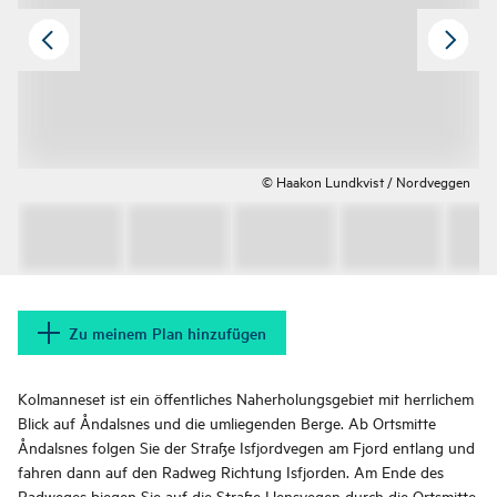
© Haakon Lundkvist / Nordveggen
Zu meinem Plan hinzufügen
Kolmanneset ist ein öffentliches Naherholungsgebiet mit herrlichem
Blick auf Åndalsnes und die umliegenden Berge. Ab Ortsmitte
Åndalsnes folgen Sie der Straße Isfjordvegen am Fjord entlang und
fahren dann auf den Radweg Richtung Isfjorden. Am Ende des
Radweges biegen Sie auf die Straße Hensvegen durch die Ortsmitte