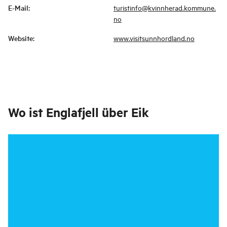
E-Mail
:
turistinfo@kvinnherad.kommune.
no
Website
:
www.visitsunnhordland.no
Wo ist
Englafjell über Eik