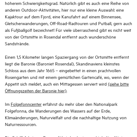
höherem Schwierigkeitsgrad. Natürlich gibt es auch eine Reihe von
anderen Outdoor-Aktivitäten, hier nur eine kleine Auswahl: eine
Kajaktour auf dem Fjord, eine Kanufahrt auf einem Binnensee,
Gletscherwanderungen, Off-Road-Radtouren und Putball, gern auch
als Fußballgolf bezeichnet! Für viele überraschend gibt es nicht weit
von der Ortsmitte in Rosendal entfernt auch wunderschöne
Sandstrände.
Einen 1,5 Kilometer langen Spaziergang von der Ortsmitte entfernt
liegt die Baronie (Baroniet Rosendal), Skandinaviens kleinstes
Schloss aus dem Jahr 1665 – eingebettet in einen prachtvollen
Rosengarten und mit einem gemütlichen Gartencafé, wo, wenn der
Appetit sich meldet, auch ein Mittagessen serviert wird
(siehe bitte
Öffnungszeiten der Baronie hier)
.
Im
Folgefonncenter
erfährst du mehr über den Nationalpark
Folgefonna, die Wanderungen des Wassers auf der Erde,
Klimaänderungen, Naturvielfalt und die nachhaltige Nutzung von
Naturressourcen.