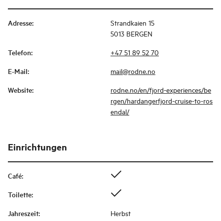
Adresse
:
Strandkaien 15
5013 BERGEN
Telefon
:
+47 51 89 52 70
E-Mail
:
mail@rodne.no
Website
:
rodne.no/en/fjord-experiences/be
rgen/hardangerfjord-cruise-to-ros
endal/
Einrichtungen
Café
:
Toilette
:
Jahreszeit
:
Herbst