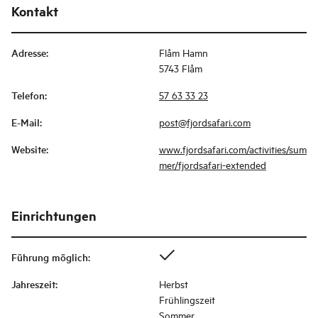
Kontakt
Adresse
:
Flåm Hamn
5743 Flåm
Telefon
:
57 63 33 23
E-Mail
:
post@fjordsafari.com
Website
:
www.fjordsafari.com/activities/sum
mer/fjordsafari-extended
Einrichtungen
Führung möglich
:
Jahreszeit
:
Herbst
Frühlingszeit
Sommer