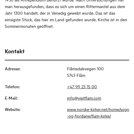
man herausgefunden, dass es sich um einen Rittermantel aus dem
Jahr 1300 handelt, der in Venedig gewebt wurde. Das ist das
einsigste Stück, das hier im Land gefunden wurde. Kirche ist in den
Sommermonaten geöffnet.
Kontakt
Adresse
:
Flåmsdalsvegen 100
5743 Flåm
Telefon
:
+47 99 23 15 00
E-Mail
:
info@visitflam.com
Website
:
www.norske-kirker.net/home/sogn
-og-fjordane/flam-kirke/