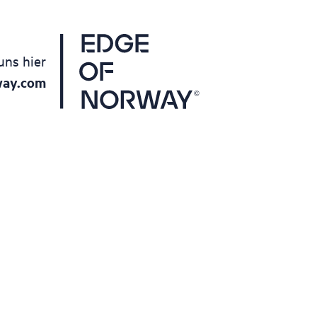
uns hier
way.com