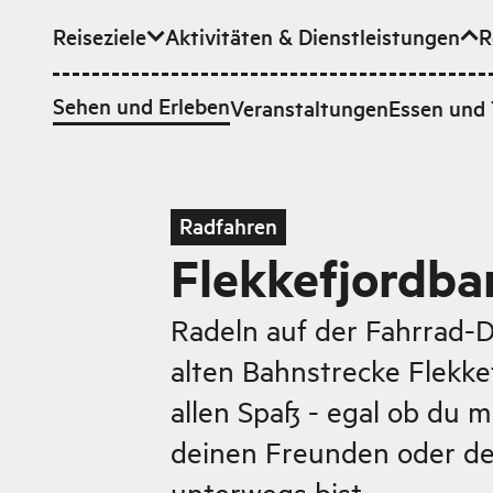
Reiseziele
Aktivitäten & Dienstleistungen
R
Zum Hauptinhalt
Sehen und Erleben
Veranstaltungen
Essen und 
Radfahren
Flekkefjordba
Radeln auf der Fahrrad-D
alten Bahnstrecke Flekk
allen Spaß - egal ob du mi
deinen Freunden oder de
unterwegs bist.