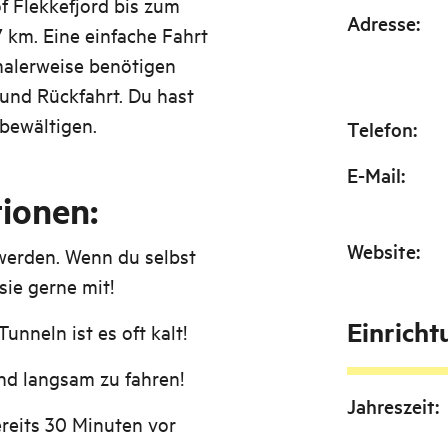
f Flekkefjord bis zum
Adresse
:
 km. Eine einfache Fahrt
malerweise benötigen
 und Rückfahrt. Du hast
 bewältigen.
Telefon
:
E-Mail
:
ionen:
Website
:
werden. Wenn du selbst
sie gerne mit!
Einrich
nneln ist es oft kalt!
nd langsam zu fahren!
Jahreszeit
:
ereits 30 Minuten vor