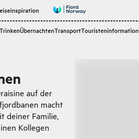
eiseinspiration
Trinken
Übernachten
Transport
Touristeninformation
nen
raisine auf der
efjordbanen macht
t deiner Familie,
inen Kollegen