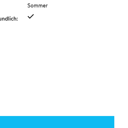
Sommer
undlich
: