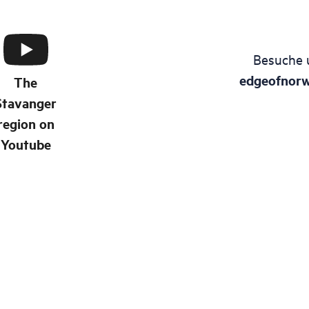
Besuche 
edgeofnor
The
Stavanger
region on
Youtube