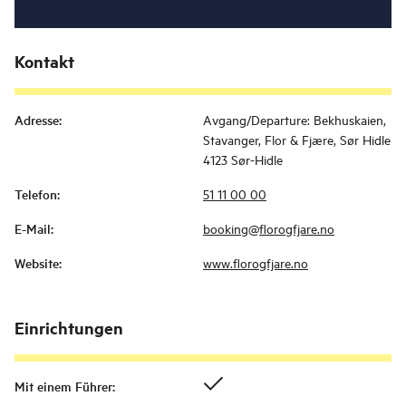
Kontakt
Adresse
:
Avgang/Departure: Bekhuskaien,
Stavanger, Flor & Fjære, Sør Hidle
4123 Sør-Hidle
Telefon
:
51 11 00 00
E-Mail
:
booking@florogfjare.no
Website
:
www.florogfjare.no
Einrichtungen
Mit einem Führer
: