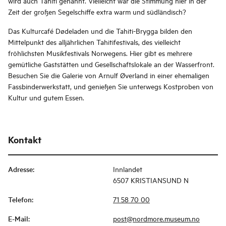
wird auch Tahiti genannt. Vielleicht war die Stimmung hier in der
Zeit der großen Segelschiffe extra warm und südländisch?
Das Kulturcafé Dødeladen und die Tahiti-Brygga bilden den
Mittelpunkt des alljährlichen Tahitifestivals, des vielleicht
fröhlichsten Musikfestivals Norwegens. Hier gibt es mehrere
gemütliche Gaststätten und Gesellschaftslokale an der Wasserfront.
Besuchen Sie die Galerie von Arnulf Øverland in einer ehemaligen
Fassbinderwerkstatt, und genießen Sie unterwegs Kostproben von
Kultur und gutem Essen.
Kontakt
Adresse
:
Innlandet
6507 KRISTIANSUND N
Telefon
:
71 58 70 00
E-Mail
:
post@nordmore.museum.no