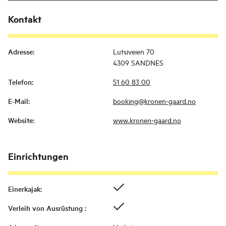
Kontakt
Adresse
:
Lutsiveien 70
4309 SANDNES
Telefon
:
51 60 83 00
E-Mail
:
booking@kronen-gaard.no
Website
:
www.kronen-gaard.no
Einrichtungen
Einerkajak
:
Verleih von Ausrüstung
: