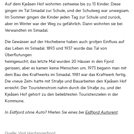
Auf dem Kjeåsen Hof wohnten zeitweise bis zu 13 Kinder. Diese
gingen im Tal Simadal zur Schule, und der Schulweg war unwegsam.
Im Sommer gingen die Kinder jeden Tag zur Schule und zurück,
aber im Winter war der Weg zu gefährlich. Dann wohnten sie bei
Verwandten im Simadal.
Die Gewässer auf der Hochebene haben auch großen Einfluss auf
das Leben im Simadal. 1893 und 1937 wurde das Tal von
Überflutungen
heimgesucht; das letzte Mal wurden 20 Häuser in den Fjord
gerissen, aber es kamen keine Menschen um. 1973 begann man mit
dem Bau des Kraftwerks im Simadal. 1981 war das Kraftwerk fertig.
Die «neue Zeit» hatte mit Straße und Bauarbeiten den Kjeåsen Hof
erreicht. Der Touristenstrom nahm durch die Straße zu, und der
Kjeåsen Hof gehört zu den beliebtesten Touristenzielen in der
Kommune.
In Eidfjord ohne Auto? Mieten Sie eines bei
Eidfjord Autorent
.
Quelle:
Visit Hardangerfjord