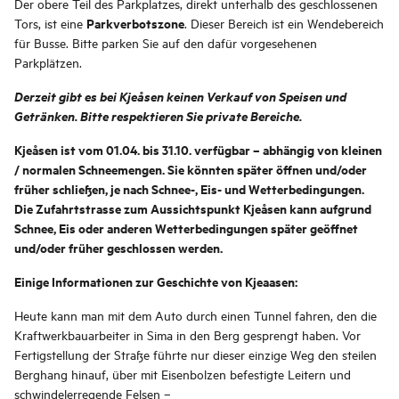
Der obere Teil des Parkplatzes, direkt unterhalb des geschlossenen
Parkverbotszone
Tors, ist eine
. Dieser Bereich ist ein Wendebereich
für Busse. Bitte parken Sie auf den dafür vorgesehenen
Parkplätzen.
Derzeit gibt es bei Kjeåsen keinen Verkauf von Speisen und
Getränken. Bitte respektieren Sie private Bereiche.
Kjeåsen ist vom 01.04. bis 31.10. verfügbar – abhängig von kleinen
/ normalen Schneemengen. Sie könnten später öffnen und/oder
früher schließen, je nach Schnee-, Eis- und Wetterbedingungen.
Die Zufahrtstrasse zum Aussichtspunkt Kjeåsen kann aufgrund
Schnee, Eis oder anderen Wetterbedingungen später geöffnet
und/oder früher geschlossen werden.
Einige Informationen zur Geschichte von Kjeaasen:
Heute kann man mit dem Auto durch einen Tunnel fahren, den die
Kraftwerkbauarbeiter in Sima in den Berg gesprengt haben. Vor
Fertigstellung der Straße führte nur dieser einzige Weg den steilen
Berghang hinauf, über mit Eisenbolzen befestigte Leitern und
schwindelerregende Felsen –