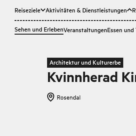
Reiseziele
Aktivitäten & Dienstleistungen
R
Zum Hauptinhalt
Sehen und Erleben
Veranstaltungen
Essen und 
Architektur und Kulturerbe
Kvinnherad Ki
Rosendal