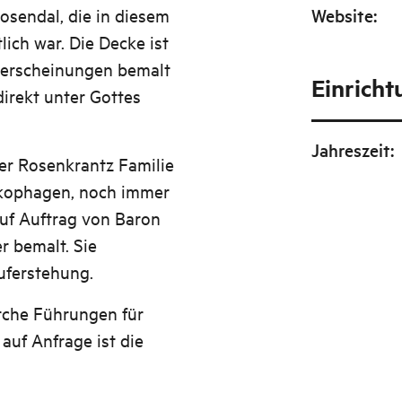
osendal, die in diesem
Website
:
lich war. Die Decke ist
serscheinungen bemalt
Einrich
direkt unter Gottes
Jahreszeit
:
er Rosenkrantz Familie
arkophagen, noch immer
 auf Auftrag von Baron
r bemalt. Sie
Auferstehung.
rche Führungen für
 auf Anfrage ist die