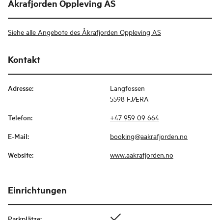
Åkrafjorden Oppleving AS
Siehe alle Angebote des Åkrafjorden Oppleving AS
Kontakt
Adresse
:
Langfossen
5598 FJÆRA
Telefon
:
+47 959 09 664
E-Mail
:
booking@aakrafjorden.no
Website
:
www.aakrafjorden.no
Einrichtungen
Parkplätze
: