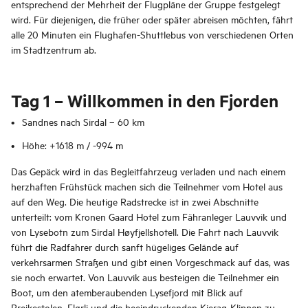
entsprechend der Mehrheit der Flugpläne der Gruppe festgelegt
wird. Für diejenigen, die früher oder später abreisen möchten, fährt
alle 20 Minuten ein Flughafen-Shuttlebus von verschiedenen Orten
im Stadtzentrum ab.
Tag 1 – Willkommen in den Fjorden
Sandnes nach Sirdal – 60 km
Höhe: +1618 m / -994 m
Das Gepäck wird in das Begleitfahrzeug verladen und nach einem
herzhaften Frühstück machen sich die Teilnehmer vom Hotel aus
auf den Weg. Die heutige Radstrecke ist in zwei Abschnitte
unterteilt: vom Kronen Gaard Hotel zum Fähranleger Lauvvik und
von Lysebotn zum Sirdal Høyfjellshotell. Die Fahrt nach Lauvvik
führt die Radfahrer durch sanft hügeliges Gelände auf
verkehrsarmen Straßen und gibt einen Vorgeschmack auf das, was
sie noch erwartet. Von Lauvvik aus besteigen die Teilnehmer ein
Boot, um den atemberaubenden Lysefjord mit Blick auf
Preikestolen, Flørli und die beeindruckenden Kjerag-Klippen zu