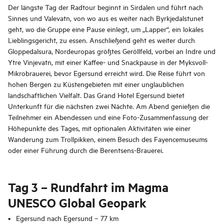
Der längste Tag der Radtour beginnt in Sirdalen und führt nach
Sinnes und Valevatn, von wo aus es weiter nach Byrkjedalstunet
geht, wo die Gruppe eine Pause einlegt, um „Lapper“, ein lokales
Lieblingsgericht, zu essen. Anschließend geht es weiter durch
Gloppedalsura, Nordeuropas größtes Geröllfeld, vorbei an Indre und
Ytre Vinjevatn, mit einer Kaffee- und Snackpause in der Myksvoll-
Mikrobrauerei, bevor Egersund erreicht wird. Die Reise führt von
hohen Bergen zu Küstengebieten mit einer unglaublichen
landschaftlichen Vielfalt. Das Grand Hotel Egersund bietet
Unterkunft für die nächsten zwei Nächte. Am Abend genießen die
Teilnehmer ein Abendessen und eine Foto-Zusammenfassung der
Höhepunkte des Tages, mit optionalen Aktivitäten wie einer
Wanderung zum Trollpikken, einem Besuch des Fayencemuseums
oder einer Führung durch die Berentsens-Brauerei.
Tag 3 – Rundfahrt im Magma
UNESCO Global Geopark
Egersund nach Egersund – 77 km