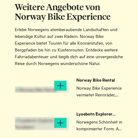
Weitere Angebote von
Norway Bike Experience
Erlebe Norwegens atemberaubende Landschaften und
lebendige Kultur auf zwei Rädern. Norway Bike
Experience bietet Touren für alle Könnerstufen, von
Bergpfaden bis hin zu Küstenrouten. Entdecke weitere
Fahrradabenteuer und begib dich auf eine unvergessliche
Reise durch Norwegens wunderschöne Natur.
Norway Bike Rental
Norway Bike Experience
vermietet Rennräder,
damit du die Region
Stavanger auch vom
Lysebotn Explorer
Sattel aus erleben
Rundfahrt
kannst. Besonders
Norwegens Schönheit in
beliebt sind steile
komprimierter Form. Auf
Straßen von den
dieser Explorer-Tour mit