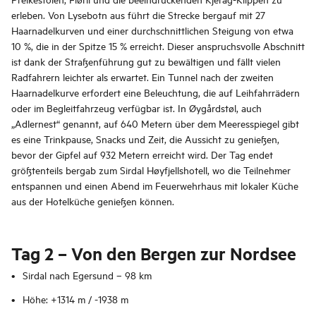
erleben. Von Lysebotn aus führt die Strecke bergauf mit 27
Haarnadelkurven und einer durchschnittlichen Steigung von etwa
10 %, die in der Spitze 15 % erreicht. Dieser anspruchsvolle Abschnitt
ist dank der Straßenführung gut zu bewältigen und fällt vielen
Radfahrern leichter als erwartet. Ein Tunnel nach der zweiten
Haarnadelkurve erfordert eine Beleuchtung, die auf Leihfahrrädern
oder im Begleitfahrzeug verfügbar ist. In Øygårdstøl, auch
„Adlernest“ genannt, auf 640 Metern über dem Meeresspiegel gibt
es eine Trinkpause, Snacks und Zeit, die Aussicht zu genießen,
bevor der Gipfel auf 932 Metern erreicht wird. Der Tag endet
größtenteils bergab zum Sirdal Høyfjellshotell, wo die Teilnehmer
entspannen und einen Abend im Feuerwehrhaus mit lokaler Küche
aus der Hotelküche genießen können.
Tag 2 – Von den Bergen zur Nordsee
Sirdal nach Egersund – 98 km
Höhe: +1314 m / -1938 m