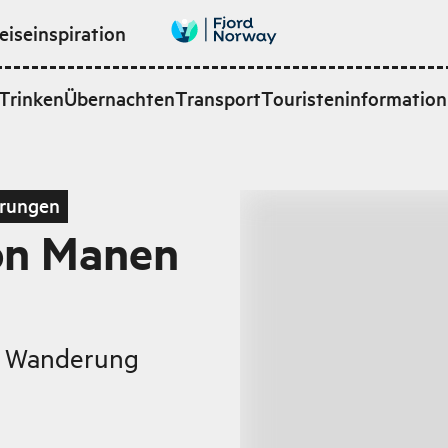
eiseinspiration
Trinken
Übernachten
Transport
Touristeninformation
rungen
on Manen
e Wanderung