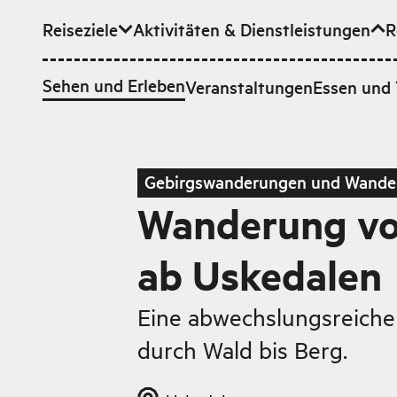
Reiseziele
Aktivitäten & Dienstleistungen
R
Zum Hauptinhalt
Sehen und Erleben
Veranstaltungen
Essen und 
Gebirgswanderungen und Wande
Wanderung v
ab Uskedalen
Eine abwechslungsreich
durch Wald bis Berg.