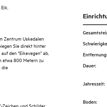
 Eik.
Einrich
Gesamtste
om Zentrum Uskedalen
Schwierigke
egen Sie direkt hinter
 auf den "Eikevegen" ab,
Entfernung
ach etwa 800 Metern zu
Dauer
:
 die
Jahreszeit
:
Boden
:
"-Zeichen und Schilder.