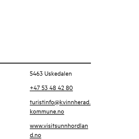
5463 Uskedalen
+47 53 48 42 80
turistinfo@kvinnherad.
kommune.no
www.visitsunnhordlan
d.no