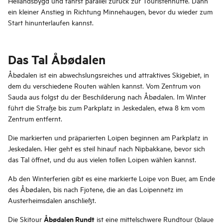
Hellandsbygd und fährst parallel zurück zur Touristenhütte. Dann
ein kleiner Anstieg in Richtung Minnehaugen, bevor du wieder zum
Start hinunterlaufen kannst.
Das Tal Åbødalen
Åbødalen ist ein abwechslungsreiches und attraktives Skigebiet, in
dem du verschiedene Routen wählen kannst. Vom Zentrum von
Sauda aus folgst du der Beschilderung nach Åbødalen. Im Winter
führt die Straße bis zum Parkplatz in Jeskedalen, etwa 8 km vom
Zentrum entfernt.
Die markierten und präparierten Loipen beginnen am Parkplatz in
Jeskedalen. Hier geht es steil hinauf nach Nipbakkane, bevor sich
das Tal öffnet, und du aus vielen tollen Loipen wählen kannst.
Ab den Winterferien gibt es eine markierte Loipe von Buer, am Ende
des Åbødalen, bis nach Fjotene, die an das Loipennetz im
Austerheimsdalen anschließt.
Åbødalen Rundt
Die Skitour
ist eine mittelschwere Rundtour (blaue