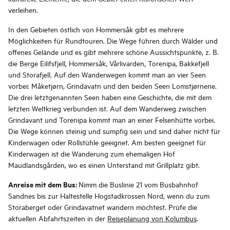
verleihen.
In den Gebieten östlich von Hommersåk gibt es mehrere
Möglichkeiten für Rundtouren. Die Wege führen durch Wälder und
offenes Gelände und es gibt mehrere schöne Aussichtspunkte, z. B.
die Berge Eilifsfjell, Hommersåk, Vårlivarden, Torenipa, Bakkefjell
und Storafjell. Auf den Wanderwegen kommt man an vier Seen
vorbei: Måketjørn, Grindavatn und den beiden Seen Lomstjørnene.
Die drei letztgenannten Seen haben eine Geschichte, die mit dem
letzten Weltkrieg verbunden ist. Auf dem Wanderweg zwischen
Grindavant und Torenipa kommt man an einer Felsenhütte vorbei.
Die Wege können steinig und sumpfig sein und sind daher nicht für
Kinderwagen oder Rollstühle geeignet. Am besten geeignet für
Kinderwagen ist die Wanderung zum ehemaligen Hof
Maudlandsgården, wo es einen Unterstand mit Grillplatz gibt.
Anreise mit dem Bus:
Nimm die Buslinie 21 vom Busbahnhof
Sandnes bis zur Haltestelle Hogstadkrossen Nord, wenn du zum
Storaberget oder Grindavatnet wandern möchtest. Prüfe die
aktuellen Abfahrtszeiten in der
Reiseplanung von Kolumbus
.