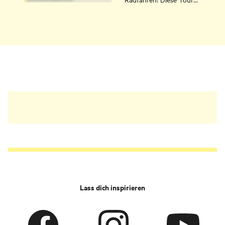
versprechen kannst.
ist abwechslungsreich
und startet bei Stemmen
im Zentrum von
Hommersåk.
Lass dich inspirieren