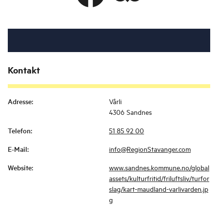
Kontakt
Adresse
:
Vårli
4306 Sandnes
Telefon
:
51 85 92 00
E-Mail
:
info@RegionStavanger.com
Website
:
www.sandnes.kommune.no/global
assets/kulturfritid/friluftsliv/turfor
slag/kart-maudland-varlivarden.jp
g