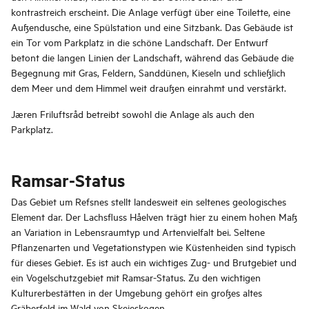
kontrastreich erscheint. Die Anlage verfügt über eine Toilette, eine
Außendusche, eine Spülstation und eine Sitzbank. Das Gebäude ist
ein Tor vom Parkplatz in die schöne Landschaft. Der Entwurf
betont die langen Linien der Landschaft, während das Gebäude die
Begegnung mit Gras, Feldern, Sanddünen, Kieseln und schließlich
dem Meer und dem Himmel weit draußen einrahmt und verstärkt.
Jæren Friluftsråd betreibt sowohl die Anlage als auch den
Parkplatz.
Ramsar-Status
Das Gebiet um Refsnes stellt landesweit ein seltenes geologisches
Element dar. Der Lachsfluss Håelven trägt hier zu einem hohen Maß
an Variation in Lebensraumtyp und Artenvielfalt bei. Seltene
Pflanzenarten und Vegetationstypen wie Küstenheiden sind typisch
für dieses Gebiet. Es ist auch ein wichtiges Zug- und Brutgebiet und
ein Vogelschutzgebiet mit Ramsar-Status. Zu den wichtigen
Kulturerbestätten in der Umgebung gehört ein großes altes
Gräberfeld im Wald von Skeieskogen.