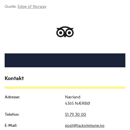
Quelle:
Edge of Norway
Kontakt
Adresse
:
Nærland
4365 NÆRBØ
Telefon
:
51 79 30 00
E-Mail
:
post@ha.kommune.no