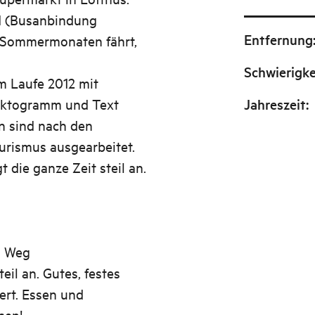
d (Busanbindung
Entfernung
n Sommermonaten fährt,
Schwierigke
m Laufe 2012 mit
 Piktogramm und Text
Jahreszeit
:
n sind nach den
urismus ausgearbeitet.
 die ganze Zeit steil an.
n Weg
il an. Gutes, festes
rt. Essen und
sen!