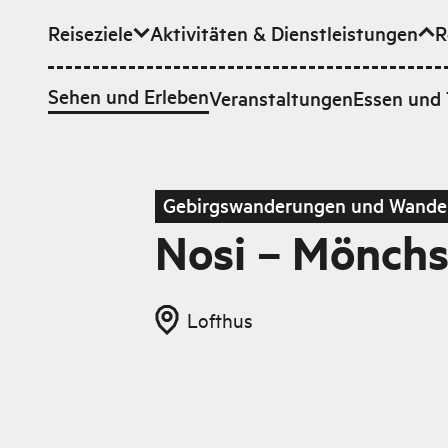
Reiseziele
Aktivitäten & Dienstleistungen
R
Zum Hauptinhalt
Sehen und Erleben
Veranstaltungen
Essen und 
Gebirgswanderungen und Wande
Nosi – Mönch
Lofthus