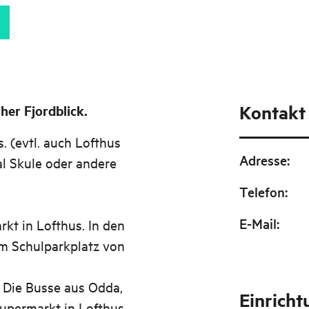
Kontakt
her Fjordblick.
. (evtl. auch Lofthus
Adresse
:
l Skule oder andere
Telefon
:
E-Mail
:
kt in Lofthus. In den
m Schulparkplatz von
Die Busse aus Odda,
Einrich
Supermarkt in Lofthus.