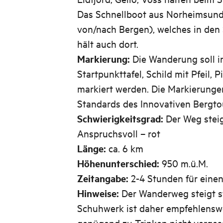
Das Schnellboot aus Norheimsun
von/nach Bergen), welches in de
hält auch dort.
Markierung:
Die Wanderung soll i
Startpunkttafel, Schild mit Pfeil,
markiert werden. Die Markierunge
Standards des Innovativen Bergto
Schwierigkeitsgrad:
Der Weg steigt
Anspruchsvoll – rot
Länge:
ca. 6 km
Höhenunterschied:
950 m.ü.M.
Zeitangabe:
2-4 Stunden für eine
Hinweise:
Der Wanderweg steigt ste
Schuhwerk ist daher empfehlenswe
genügend zu Trinken nicht verges