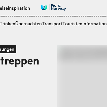
eiseinspiration
Trinken
Übernachten
Transport
Touristeninformation
rungen
streppen