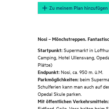
Zu meinem Plan hinzufügen
Nosi – Mönchstreppen. Fantastisc
Startpunkt:
Supermarkt in Lofthus
Camping, Hotel Ullensvang, Opeda
Plätze)
Endpunkt:
Nosi, ca. 950 m. ü.M.
Parkmöglichkeiten:
beim Supermar
Schulferien kann man auch auf de
Opedal Skule parken.
Mit öffentlichen Verkehrsmitteln:
Eidfjord, Geilo, Voss halten beim 