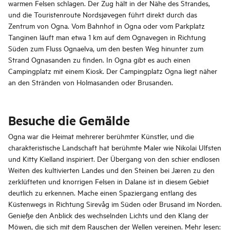
warmen Felsen schlagen. Der Zug hält in der Nähe des Strandes,
und die Touristenroute Nordsjøvegen führt direkt durch das
Zentrum von Ogna. Vom Bahnhof in Ogna oder vom Parkplatz
Tanginen läuft man etwa 1 km auf dem Ognavegen in Richtung
Süden zum Fluss Ognaelva, um den besten Weg hinunter zum
Strand Ognasanden zu finden. In Ogna gibt es auch einen
Campingplatz mit einem Kiosk. Der Campingplatz Ogna liegt näher
an den Stränden von Holmasanden oder Brusanden.
Besuche die Gemälde
Ogna war die Heimat mehrerer berühmter Künstler, und die
charakteristische Landschaft hat berühmte Maler wie Nikolai Ulfsten
und Kitty Kielland inspiriert. Der Übergang von den schier endlosen
Weiten des kultivierten Landes und den Steinen bei Jæren zu den
zerklüfteten und knorrigen Felsen in Dalane ist in diesem Gebiet
deutlich zu erkennen. Mache einen Spaziergang entlang des
Küstenwegs in Richtung Sirevåg im Süden oder Brusand im Norden.
Genieße den Anblick des wechselnden Lichts und den Klang der
Möwen, die sich mit dem Rauschen der Wellen vereinen. Mehr lesen: