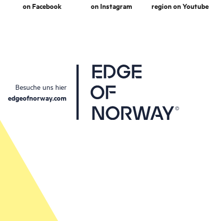
on Facebook
on Instagram
region on Youtube
Besuche uns hier
edgeofnorway.com