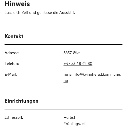
Hinweis
Lass dich Zeit und geniesse die Aussicht.
Kontakt
Adresse
:
5637 Ølve
Telefon
:
+47 53 48 42 80
E-Mail
:
turistinfo@kvinnherad.kommune.
no
Einrichtungen
Jahreszeit
:
Herbst
Frühlingszeit