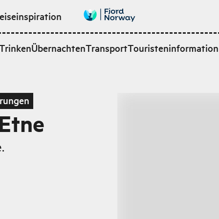
eiseinspiration
Trinken
Übernachten
Transport
Touristeninformation
rungen
 Etne
.