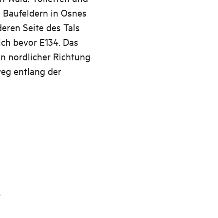
n Baufeldern in Osnes
deren Seite des Tals
eich bevor E134. Das
in nordlicher Richtung
eg entlang der
e