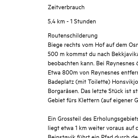
Zeitverbrauch
5,4 km - 1 Stunden
Routenschilderung
Biege rechts vom Hof auf dem Os
500 m kommst du nach Bekkjavik
beobachten kann. Bei Røynesnes öf
Etwa 800m von Røynesnes entfern
Badeplatz (mit Toilette) Honsvikj
Borgaråsen. Das letzte Stück ist ste
Gebiet fürs Klettern (auf eigener G
Ein Grossteil des Erholungsgebiets
liegt etwa 1 km weiter voraus auf
Beinstøvik führt ein Pfad durch de