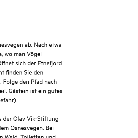
nesvegen ab. Nach etwa
a, wo man Vögel
fnet sich der Etnefjord.
t finden Sie den
o. Folge den Pfad nach
il. Gåstein ist ein gutes
efahr).
 der Olav Vik-Stiftung
 dem Osnesvegen. Bei
n Wald. Toiletten und