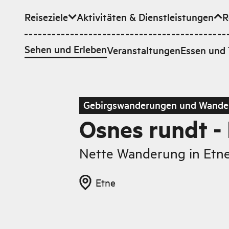
Reiseziele
Aktivitäten & Dienstleistungen
R
Zum Hauptinhalt
Sehen und Erleben
Veranstaltungen
Essen und 
Gebirgswanderungen und Wande
Osnes rundt -
Nette Wanderung in Etne
Etne