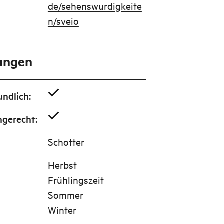
de/sehenswurdigkeite
n/sveio
tungen
undlich
:
ngerecht
:
Schotter
Herbst
Frühlingszeit
Sommer
Winter