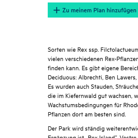
Zu meinem Plan hinzufügen
Sorten wie Rex ssp. Filctolactueum
vielen verschiedenen Rex-Pflanzen
finden kann. Es gibt eigene Bereic
Deciduous: Albrechti, Ben Lawers,
Es wurden auch Stauden, Sträuche
die im Kiefernwald gut wachsen, w
Wachstumsbedingungen für Rhodo
Pflanzen dort am besten sind.
Der Park wird ständig weiterentwic
Ergänzung ist „Rex Island”, Vestre