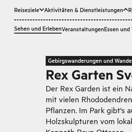
Reiseziele
Aktivitäten & Dienstleistungen
R
Zum Hauptinhalt
Sehen und Erleben
Veranstaltungen
Essen und 
Gebirgswanderungen und Wande
Rex Garten Sv
Der Rex Garden ist ein N
mit vielen Rhododendre
Pflanzen. Im Park gibt's 
Holzskulpturen vom loka
Kenneth Ravn Ottesen.