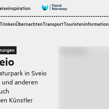
eiseinspiration
Trinken
Übernachten
Transport
Touristeninformation
rungen
eio
aturpark in Sveio
n und anderen
auch
len Künstler