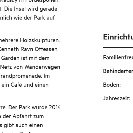
. Die Insel wird gerade
lich wie der Park auf
Einrich
 mehrere Holzskulpturen.
 Kenneth Ravn Ottessen
Familienfre
 Garden ist mit dem
n Netz von Wanderwegen
Behinderte
Strandpromenade. Im
 ein Café und einen
Boden
:
Jahreszeit
:
urre. Der Park wurde 2014
an der Abfahrt zum
s gibt auch einen