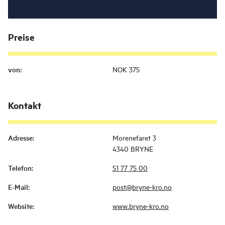
Preise
von
:
NOK 375
Kontakt
Adresse
:
Morenefaret 3
4340 BRYNE
Telefon
:
51 77 75 00
E-Mail
:
post@bryne-kro.no
Website
:
www.bryne-kro.no