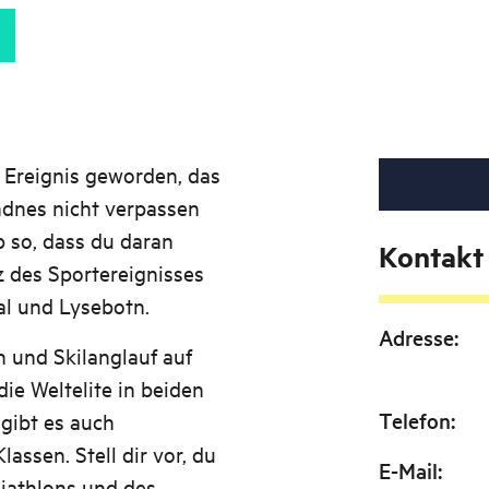
m Ereignis geworden, das
dnes nicht verpassen
 so, dass du daran
Kontakt
 des Sportereignisses
al und Lysebotn.
Adresse
:
 und Skilanglauf auf
ie Weltelite in beiden
Telefon
:
 gibt es auch
assen. Stell dir vor, du
E-Mail
:
Biathlons und des