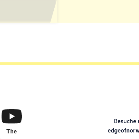
Besuche 
edgeofnor
The