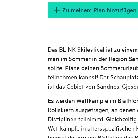
Zu meinem Plan hinzufügen
Das BLINK-Skifestival ist zu eine
man im Sommer in der Region San
sollte. Plane deinen Sommerurlaub
teilnehmen kannst! Der Schauplatz
ist das Gebiet von Sandnes, Gjesd
Es werden Wettkämpfe im Biathlon
Rollskiern ausgetragen, an denen d
Disziplinen teilnimmt. Gleichzeitig
Wettkämpfe in altersspezifischen Kl
feuerst die großen Weltstars des 