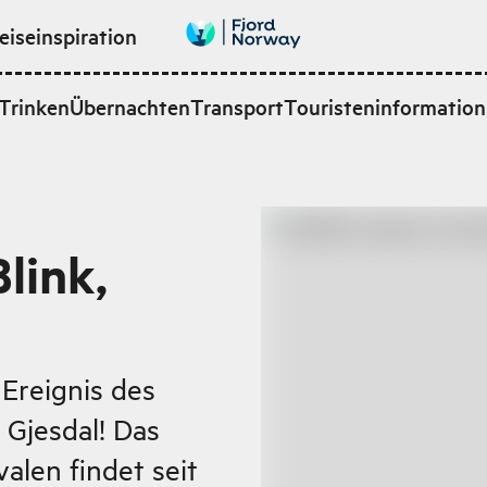
eiseinspiration
Trinken
Übernachten
Transport
Touristeninformation
Blink,
Ereignis des
Gjesdal! Das
valen findet seit