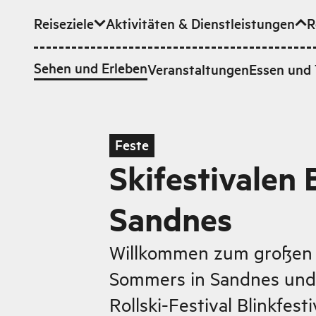
Reiseziele
Aktivitäten & Dienstleistungen
R
Zum Hauptinhalt
Sehen und Erleben
Veranstaltungen
Essen und 
Feste
Skifestivalen 
Sandnes
Willkommen zum großen 
Sommers in Sandnes und 
Rollski-Festival Blinkfesti