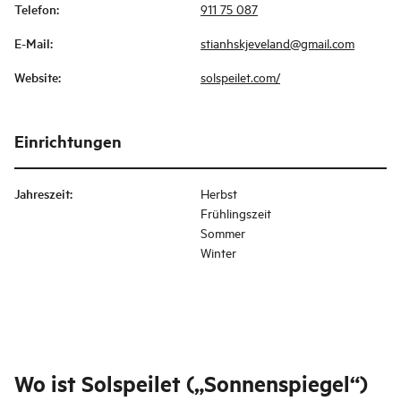
Telefon
:
911 75 087
E-Mail
:
stianhskjeveland@gmail.com
Website
:
solspeilet.com/
Einrichtungen
Jahreszeit
:
Herbst
Frühlingszeit
Sommer
Winter
Wo ist
Solspeilet („Sonnenspiegel“)