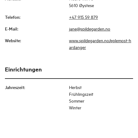
5610 Øystese
Telefon
:
+47 915 59 879
E-Mail
:
jane@spildegarden.no
Website
:
www.spildegarden.no/eplemost-h
ardanger
Einrichtungen
Jahreszeit
:
Herbst
Frühlingszeit
Sommer
Winter