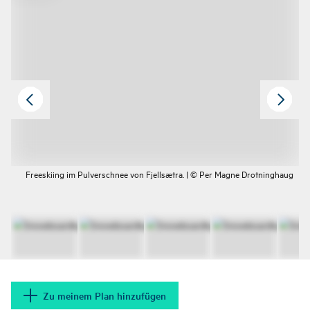
Freeskiing im Pulverschnee von Fjellsætra. | © Per Magne Drotninghaug
Zu meinem Plan hinzufügen