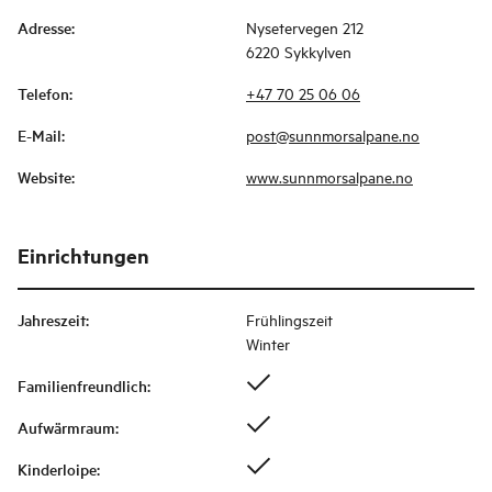
Adresse
:
Nysetervegen 212
6220 Sykkylven
Telefon
:
+47 70 25 06 06
E-Mail
:
post@sunnmorsalpane.no
Website
:
www.sunnmorsalpane.no
Einrichtungen
Jahreszeit
:
Frühlingszeit
Winter
Familienfreundlich
:
Aufwärmraum
:
Kinderloipe
: