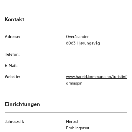
Kontakt
Adresse
:
Overåsanden
6063 Hjørungavåg
Telefon
:
E-Mail
:
Website
:
www.hareid.kommune.no/turistinf
ormasjon
Einrichtungen
Jahreszeit
:
Herbst
Frühlingszeit